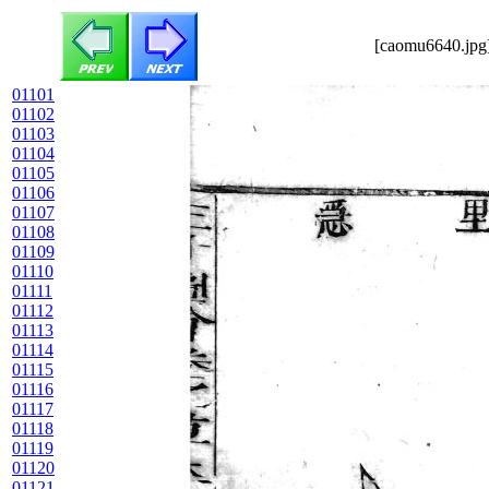
[caomu6640.jpg]
01101
01102
01103
01104
01105
01106
01107
01108
01109
01110
01111
01112
01113
01114
01115
01116
01117
01118
01119
01120
01121