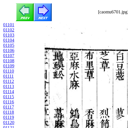
[caomu6701.jpg]
01101
01102
01103
01104
01105
01106
01107
01108
01109
01110
01111
01112
01113
01114
01115
01116
01117
01118
01119
01120
01121