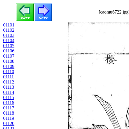
[caomu6722.jpg]
01101
01102
01103
01104
01105
01106
01107
01108
01109
01110
01111
01112
01113
01114
01115
01116
01117
01118
01119
01120
01121