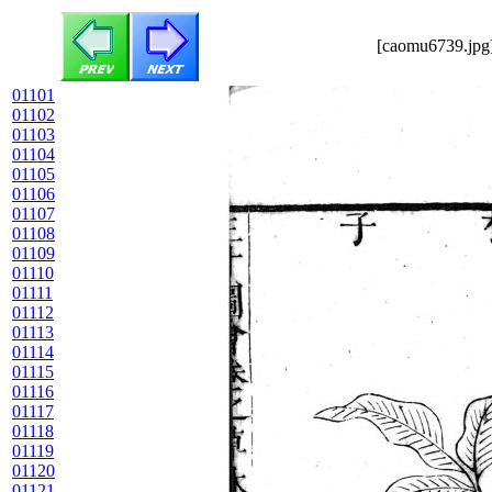
[caomu6739.jpg]
01101
01102
01103
01104
01105
01106
01107
01108
01109
01110
01111
01112
01113
01114
01115
01116
01117
01118
01119
01120
01121