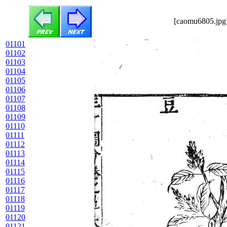
[caomu6805.jpg]
01101
01102
01103
01104
01105
01106
01107
01108
01109
01110
01111
01112
01113
01114
01115
01116
01117
01118
01119
01120
01121