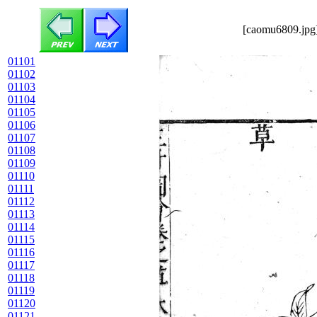
[caomu6809.jpg]
01101
01102
01103
01104
01105
01106
01107
01108
01109
01110
01111
01112
01113
01114
01115
01116
01117
01118
01119
01120
01121