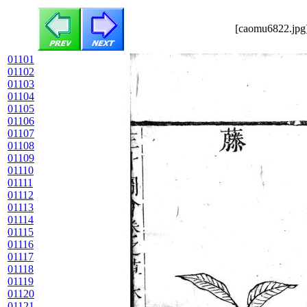
[caomu6822.jpg]
01101
01102
01103
01104
01105
01106
01107
01108
01109
01110
01111
01112
01113
01114
01115
01116
01117
01118
01119
01120
01121