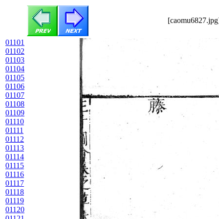
[caomu6827.jpg]
01101
01102
01103
01104
01105
01106
01107
01108
01109
01110
01111
01112
01113
01114
01115
01116
01117
01118
01119
01120
01121