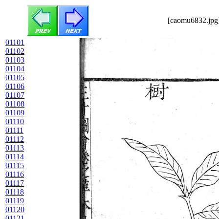
[caomu6832.jpg]
01101
01102
01103
01104
01105
01106
01107
01108
01109
01110
01111
01112
01113
01114
01115
01116
01117
01118
01119
01120
01121