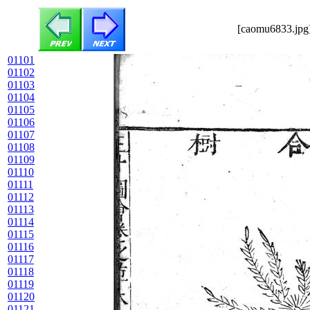
[caomu6833.jpg]
01101
01102
01103
01104
01105
01106
01107
01108
01109
01110
01111
01112
01113
01114
01115
01116
01117
01118
01119
01120
01121