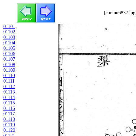
[caomu6837.jpg]
01101
01102
01103
01104
01105
01106
01107
01108
01109
01110
01111
01112
01113
01114
01115
01116
01117
01118
01119
01120
01121