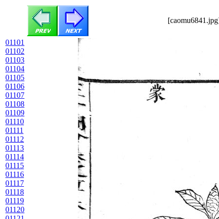
[caomu6841.jpg]
01101
01102
01103
01104
01105
01106
01107
01108
01109
01110
01111
01112
01113
01114
01115
01116
01117
01118
01119
01120
01121