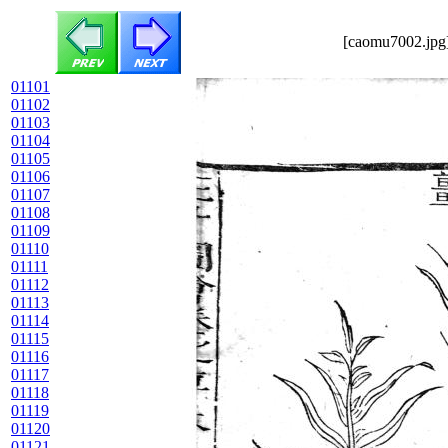
[caomu7002.jpg]
01101
01102
01103
01104
01105
01106
01107
01108
01109
01110
01111
01112
01113
01114
01115
01116
01117
01118
01119
01120
01121