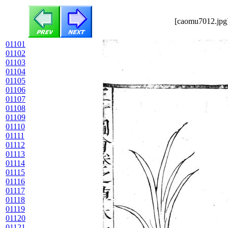
[caomu7012.jpg]
01101
01102
01103
01104
01105
01106
01107
01108
01109
01110
01111
01112
01113
01114
01115
01116
01117
01118
01119
01120
01121