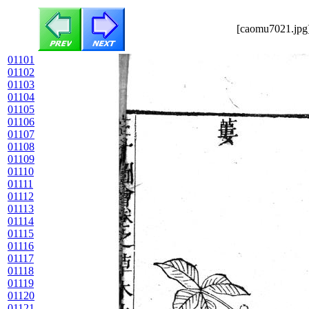
[caomu7021.jpg]
01101
01102
01103
01104
01105
01106
01107
01108
01109
01110
01111
01112
01113
01114
01115
01116
01117
01118
01119
01120
01121