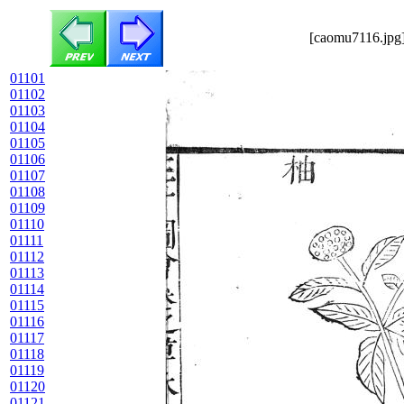
[caomu7116.jpg]
01101
01102
01103
01104
01105
01106
01107
01108
01109
01110
01111
01112
01113
01114
01115
01116
01117
01118
01119
01120
01121