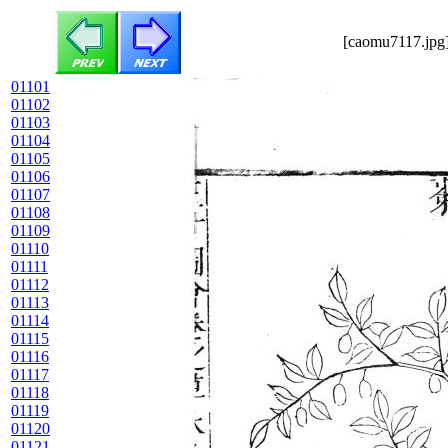
[caomu7117.jpg]
01101
01102
01103
01104
01105
01106
01107
01108
01109
01110
01111
01112
01113
01114
01115
01116
01117
01118
01119
01120
01121