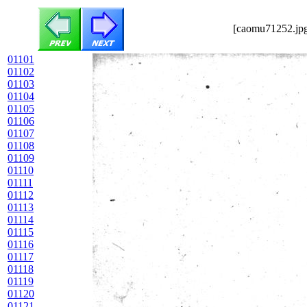
[caomu71252.jpg
01101
01102
01103
01104
01105
01106
01107
01108
01109
01110
01111
01112
01113
01114
01115
01116
01117
01118
01119
01120
01121