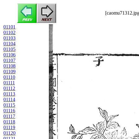
[caomu71312.jpg
01101
01102
01103
01104
01105
01106
01107
01108
01109
01110
01111
01112
01113
01114
01115
01116
01117
01118
01119
01120
01121